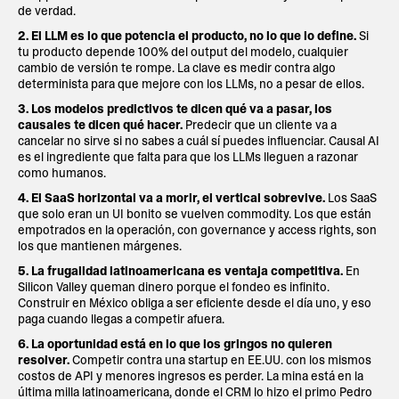
de verdad.
2. El LLM es lo que potencia el producto, no lo que lo define.
Si
tu producto depende 100% del output del modelo, cualquier
cambio de versión te rompe. La clave es medir contra algo
determinista para que mejore con los LLMs, no a pesar de ellos.
3. Los modelos predictivos te dicen qué va a pasar, los
causales te dicen qué hacer.
Predecir que un cliente va a
cancelar no sirve si no sabes a cuál sí puedes influenciar. Causal AI
es el ingrediente que falta para que los LLMs lleguen a razonar
como humanos.
4. El SaaS horizontal va a morir, el vertical sobrevive.
Los SaaS
que solo eran un UI bonito se vuelven commodity. Los que están
empotrados en la operación, con governance y access rights, son
los que mantienen márgenes.
5. La frugalidad latinoamericana es ventaja competitiva.
En
Silicon Valley queman dinero porque el fondeo es infinito.
Construir en México obliga a ser eficiente desde el día uno, y eso
paga cuando llegas a competir afuera.
6. La oportunidad está en lo que los gringos no quieren
resolver.
Competir contra una startup en EE.UU. con los mismos
costos de API y menores ingresos es perder. La mina está en la
última milla latinoamericana, donde el CRM lo hizo el primo Pedro