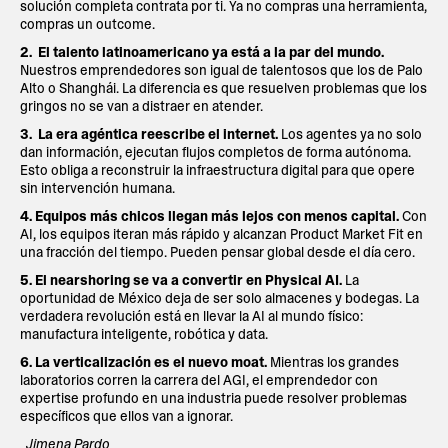
solución completa contrata por ti. Ya no compras una herramienta,
compras un outcome.
2. El talento latinoamericano ya está a la par del mundo.
Nuestros emprendedores son igual de talentosos que los de Palo
Alto o Shanghái. La diferencia es que resuelven problemas que los
gringos no se van a distraer en atender.
3. La era agéntica reescribe el internet.
Los agentes ya no solo
dan información, ejecutan flujos completos de forma autónoma.
Esto obliga a reconstruir la infraestructura digital para que opere
sin intervención humana.
4. Equipos más chicos llegan más lejos con menos capital.
Con
AI, los equipos iteran más rápido y alcanzan Product Market Fit en
una fracción del tiempo. Pueden pensar global desde el día cero.
5. El nearshoring se va a convertir en Physical AI.
La
oportunidad de México deja de ser solo almacenes y bodegas. La
verdadera revolución está en llevar la AI al mundo físico:
manufactura inteligente, robótica y data.
6. La verticalización es el nuevo moat.
Mientras los grandes
laboratorios corren la carrera del AGI, el emprendedor con
expertise profundo en una industria puede resolver problemas
específicos que ellos van a ignorar.
Jimena Pardo